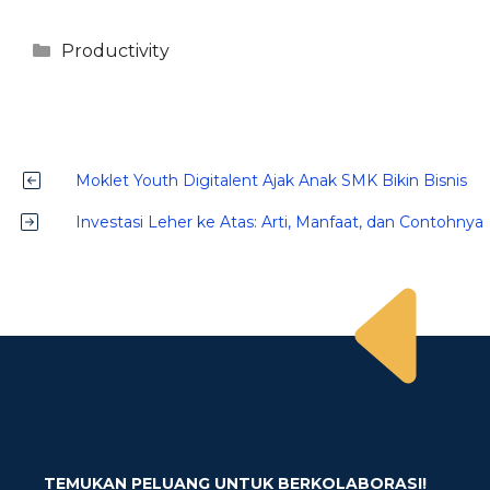
Kategori
Productivity
Moklet Youth Digitalent Ajak Anak SMK Bikin Bisnis
Investasi Leher ke Atas: Arti, Manfaat, dan Contohnya
TEMUKAN PELUANG UNTUK BERKOLABORASI!