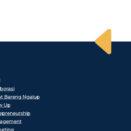
I
borasi
t Bareng Ngalup
w Up
epreneurship
agement
eting