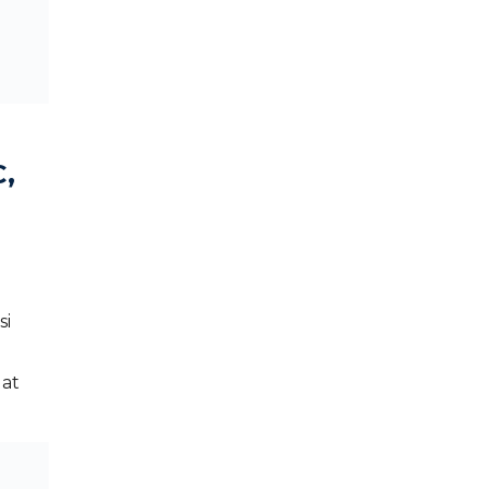
C,
si
at