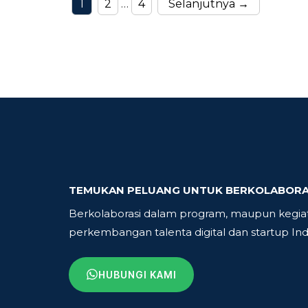
Halaman
Halaman
Halaman
1
2
…
4
Selanjutnya
→
TEMUKAN PELUANG UNTUK BERKOLABORAS
Berkolaborasi dalam program, maupun kegia
perkembangan talenta digital dan startup Ind
HUBUNGI KAMI