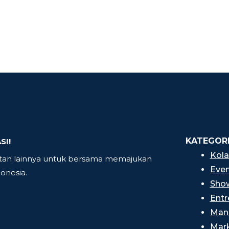
KATEGOR
I!
Kola
tan lainnya untuk bersama memajukan
Even
onesia.
Sho
Entr
Man
Mark