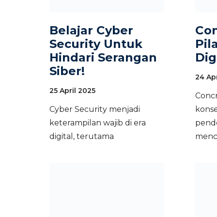
Belajar Cyber
Con
Security Untuk
Pil
Hindari Serangan
Dig
Siber!
24 Apr
25 April 2025
Concr
Cyber Security menjadi
konse
keterampilan wajib di era
pende
digital, terutama
menc