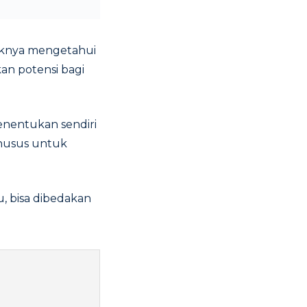
aiknya mengetahui
an potensi bagi
enentukan sendiri
khusus untuk
u, bisa dibedakan