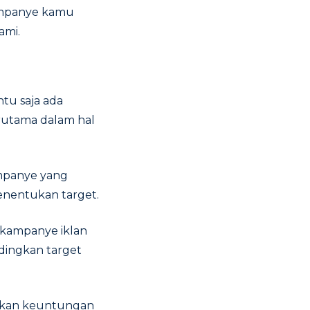
kampanye kamu
ami.
tu saja ada
rutama dalam hal
mpanye yang
enentukan target.
 kampanye iklan
ndingkan target
atkan keuntungan