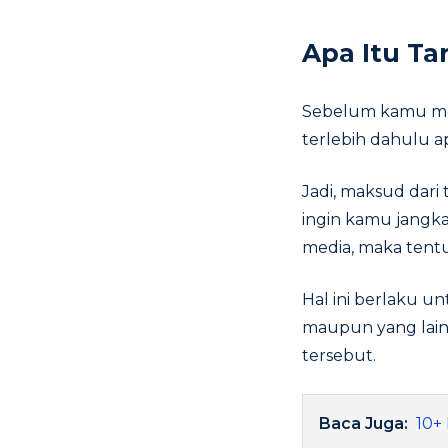
Apa Itu Ta
Sebelum kamu men
terlebih dahulu a
Jadi, maksud dari
ingin kamu jangkau
media, maka tent
Hal ini berlaku un
maupun yang lain
tersebut.
Baca Juga:
10+