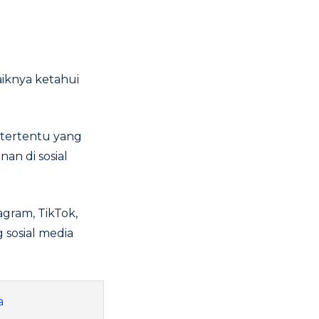
iknya ketahui
g tertentu yang
an di sosial
agram, TikTok,
sosial media
a