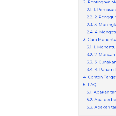
2.
Pentingnya Me
2.1.
1. Pemasar
2.2.
2. Penggun
2.3.
3. Meningk
2.4.
4. Menget
3.
Cara Menentuk
3.1.
1. Menentu
3.2.
2. Mencar
3.3.
3. Gunakan 
3.4.
4. Pahami
4.
Contoh Target
5.
FAQ
5.1.
Apakah tar
5.2.
Apa perbe
5.3.
Apakah tar