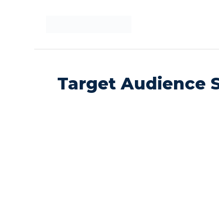
Langsung
ke
isi
Target Audience 