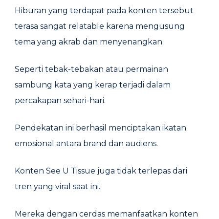
Hiburan yang terdapat pada konten tersebut
terasa sangat relatable karena mengusung
tema yang akrab dan menyenangkan.
Seperti tebak-tebakan atau permainan
sambung kata yang kerap terjadi dalam
percakapan sehari-hari.
Pendekatan ini berhasil menciptakan ikatan
emosional antara brand dan audiens.
Konten See U Tissue juga tidak terlepas dari
tren yang viral saat ini.
Mereka dengan cerdas memanfaatkan konten