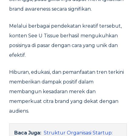
brand awareness secara signifikan.
Melalui berbagai pendekatan kreatif tersebut,
konten See U Tissue berhasil mengukuhkan
posisinya di pasar dengan cara yang unik dan
efektif.
Hiburan, edukasi, dan pemanfaatan tren terkini
memberikan dampak positif dalam
membangun kesadaran merek dan
memperkuat citra brand yang dekat dengan
audiens.
Baca Juga:
Struktur Organisasi Startup: