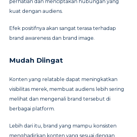
perhatian dan menciptakan hubungan yang
kuat dengan audiens.
Efek positifnya akan sangat terasa terhadap
brand awareness dan brand image.
Mudah Diingat
Konten yang relatable dapat meningkatkan
visibilitas merek, membuat audiens lebih sering
melihat dan mengenali brand tersebut di
berbagai platform.
Lebih dari itu, brand yang mampu konsisten
menghadirkan konten yang sesuai dengan