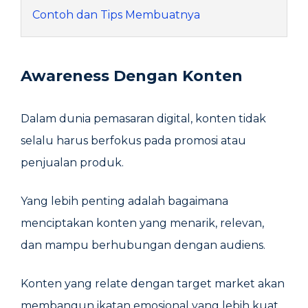
Contoh dan Tips Membuatnya
Awareness Dengan Konten
Dalam dunia pemasaran digital, konten tidak
selalu harus berfokus pada promosi atau
penjualan produk.
Yang lebih penting adalah bagaimana
menciptakan konten yang menarik, relevan,
dan mampu berhubungan dengan audiens.
Konten yang relate dengan target market akan
membangun ikatan emosional yang lebih kuat