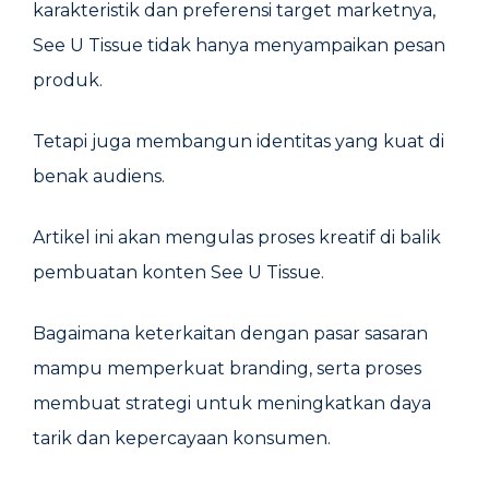
karakteristik dan preferensi target marketnya,
See U Tissue tidak hanya menyampaikan pesan
produk.
Tetapi juga membangun identitas yang kuat di
benak audiens.
Artikel ini akan mengulas proses kreatif di balik
pembuatan konten See U Tissue.
Bagaimana keterkaitan dengan pasar sasaran
mampu memperkuat branding, serta proses
membuat strategi untuk meningkatkan daya
tarik dan kepercayaan konsumen.