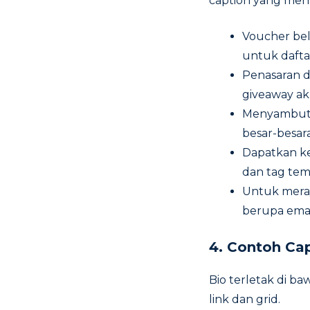
caption yang mena
Voucher bel
untuk dafta
Penasaran d
giveaway ak
Menyambut 
besar-besara
Dapatkan ke
dan tag tem
Untuk meray
berupa emas
4.
Contoh Cap
Bio terletak di ba
link dan grid.