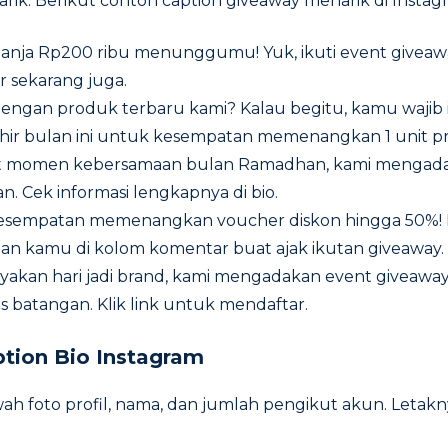
rik. Berikut contoh caption giveaway menarik di Instag
anja Rp200 ribu menunggumu! Yuk, ikuti event giveaway
r sekarang juga.
engan produk terbaru kami? Kalau begitu, kamu wajib 
hir bulan ini untuk kesempatan memenangkan 1 unit p
momen kebersamaan bulan Ramadhan, kami mengada
n. Cek informasi lengkapnya di bio.
sempatan memenangkan voucher diskon hingga 50%! Li
an kamu di kolom komentar buat ajak ikutan giveaway.
akan hari jadi brand, kami mengadakan event giveawa
 batangan. Klik link untuk mendaftar.
tion Bio Instagram
wah foto profil, nama, dan jumlah pengikut akun. Letakn