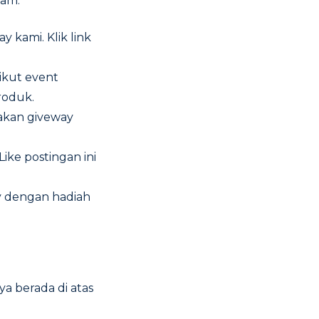
ram:
 kami. Klik link
ikut event
roduk.
kan giveway
ke postingan ini
y dengan hadiah
ya berada di atas