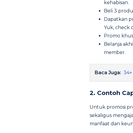
kehabisan.
Beli 3 produ
Dapatkan pr
Yuk, check 
Promo khusu
Belanja akh
member.
Baca Juga:
34+
2.
Contoh Cap
Untuk promosi pr
sekaligus mengaj
manfaat dan keun