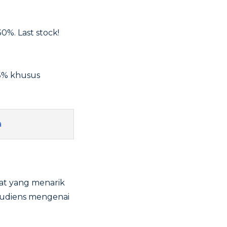
%. Last stock!
25% khusus
a
at yang menarik
audiens mengenai