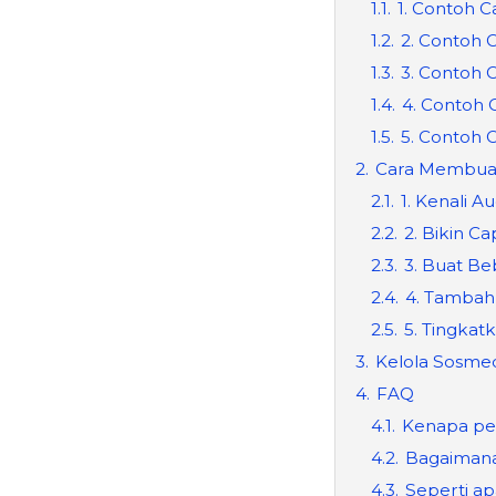
1.1.
1. Contoh C
1.2.
2. Contoh 
1.3.
3. Contoh 
1.4.
4. Contoh 
1.5.
5. Contoh C
2.
Cara Membuat
2.1.
1. Kenali A
2.2.
2. Bikin C
2.3.
3. Buat Be
2.4.
4. Tambah
2.5.
5. Tingka
3.
Kelola Sosme
4.
FAQ
4.1.
Kenapa pe
4.2.
Bagaimana 
4.3.
Seperti ap