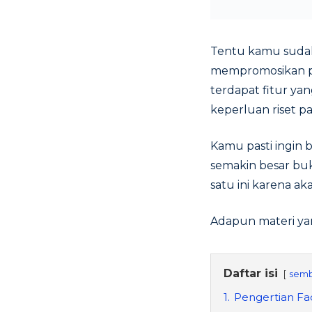
Tentu kamu suda
mempromosikan p
terdapat fitur y
keperluan riset p
Kamu pasti ingin
semakin besar bu
satu ini karena a
Adapun materi ya
Daftar isi
semb
1.
Pengertian Fa