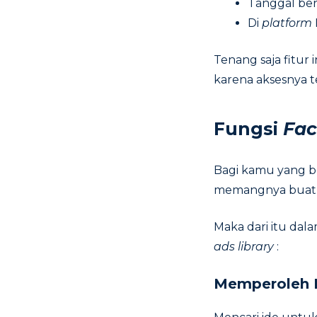
Tanggal ber
Di
platform
Tenang saja fitur
karena aksesnya t
Fungsi
Fac
Bagi kamu yang b
memangnya buat ap
Maka dari itu dal
ads library
:
Memperoleh I