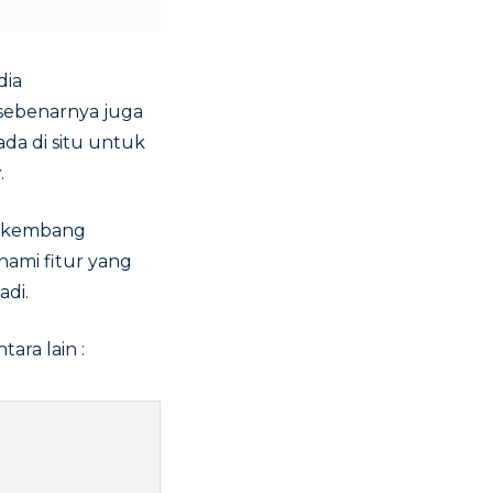
dia
sebenarnya juga
a di situ
untuk
y
.
berkembang
ami fitur yang
adi.
ntara lain :