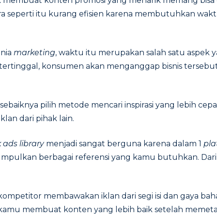
k membuat konten promosi yang menarik memang bisa d
ra seperti itu kurang efisien karena membutuhkan wakt
unia
marketing
, waktu itu merupakan salah satu aspek
aja tertinggal, konsumen akan menganggap bisnis tersebu
ebaiknya pilih metode mencari inspirasi yang lebih cep
klan dari pihak lain.
 ads library
menjadi sangat berguna karena dalam 1
pl
mpulkan berbagai referensi yang kamu butuhkan. Dari
ompetitor membawakan iklan dari segi isi dan gaya ba
kamu membuat konten yang lebih baik setelah memeta