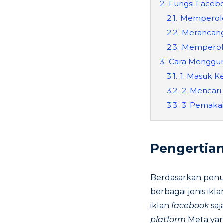
2.
Fungsi Facebo
2.1.
Memperoleh
2.2.
Merancang
2.3.
Memperole
3.
Cara Menggun
3.1.
1. Masuk K
3.2.
2. Mencar
3.3.
3. Pemakai
Pengertia
Berdasarkan penu
berbagai jenis ik
iklan
facebook
sa
platform
Meta yan