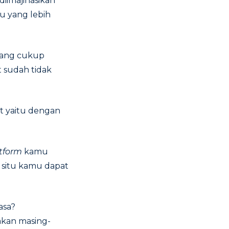
iimajinasikan
u yang lebih
 yang cukup
t sudah tidak
at yaitu dengan
atform
kamu
 situ kamu dapat
hasa?
kan masing-