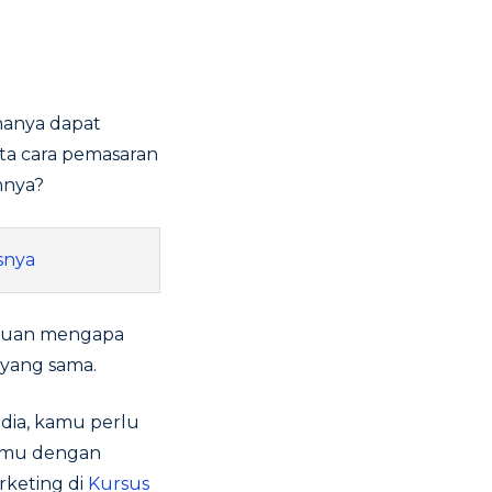
hanya dapat
ata cara pemasaran
annya?
snya
acuan mengapa
 yang sama.
edia, kamu perlu
nsmu dengan
rketing di
Kursus