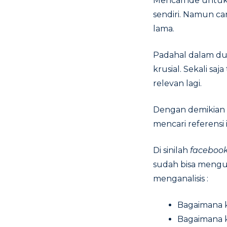
Mencari ide untu
sendiri. Namun ca
lama.
Padahal dalam d
krusial. Sekali s
relevan lagi.
Dengan demikian s
mencari referensi i
Di sinilah
facebook
sudah bisa mengu
menganalisis :
Bagaimana k
Bagaimana 