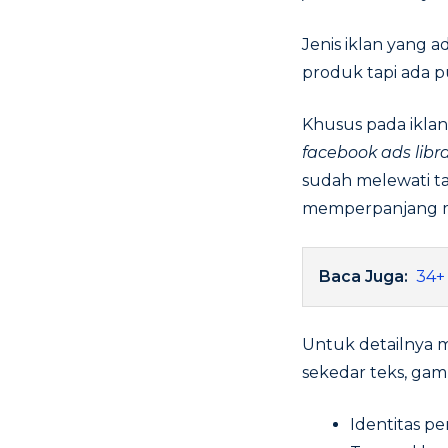
Jenis iklan yang 
produk tapi ada p
Khusus pada iklan
facebook ads libr
sudah melewati ta
memperpanjang m
Baca Juga:
34+
Untuk detailnya m
sekedar teks, gam
Identitas p