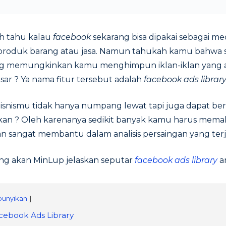
h tahu kalau
facebook
sekarang bisa dipakai sebagai me
roduk barang atau jasa. Namun tahukah kamu bahwa 
ang memungkinkan kamu menghimpun iklan-iklan yang ad
asar ? Ya nama fitur tersebut adalah
facebook ads librar
 bisnismu tidak hanya numpang lewat tapi juga dapat 
kan ? Oleh karenanya sedikit banyak kamu harus memah
kan sangat membantu dalam analisis persaingan yang terj
ng akan MinLup jelaskan seputar
facebook ads library
a
unyikan
cebook Ads Library