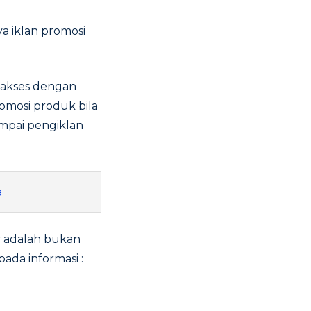
a iklan promosi
iakses dengan
romosi produk bila
ampai pengiklan
a
ry adalah bukan
pada informasi :