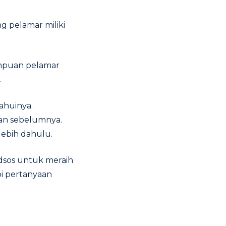
g pelamar miliki
mampuan pelamar
.
ahuinya.
kan sebelumnya.
lebih dahulu.
edsos untuk meraih
pi pertanyaan