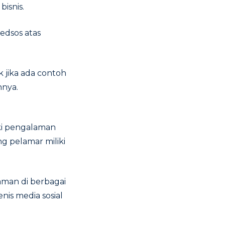
isnis.
dsos atas
 jika ada contoh
nnya.
iki pengalaman
g pelamar miliki
man di berbagai
nis media sosial