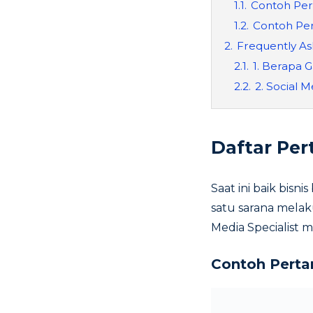
1.1.
Contoh Per
1.2.
Contoh Per
2.
Frequently As
2.1.
1. Berapa G
2.2.
2. Social M
Daftar Per
Saat ini baik bisn
satu sarana melak
Media Specialist 
Contoh Perta