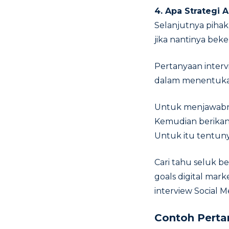
4. Apa Strategi 
Selanjutnya pihak
jika nantinya beke
Pertanyaan interv
dalam menentukan 
Untuk menjawabnya
Kemudian berikan 
Untuk itu tentunya
Cari tahu seluk b
goals digital mar
interview Social M
Contoh Perta