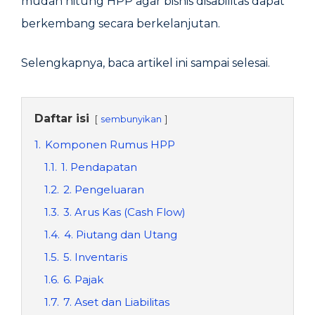
mudah hitung HPP agar bisnis disabilitas dapat
berkembang secara berkelanjutan.
Selengkapnya, baca artikel ini sampai selesai.
Daftar isi
sembunyikan
1.
Komponen Rumus HPP
1.1.
1. Pendapatan
1.2.
2. Pengeluaran
1.3.
3. Arus Kas (Cash Flow)
1.4.
4. Piutang dan Utang
1.5.
5. Inventaris
1.6.
6. Pajak
1.7.
7. Aset dan Liabilitas