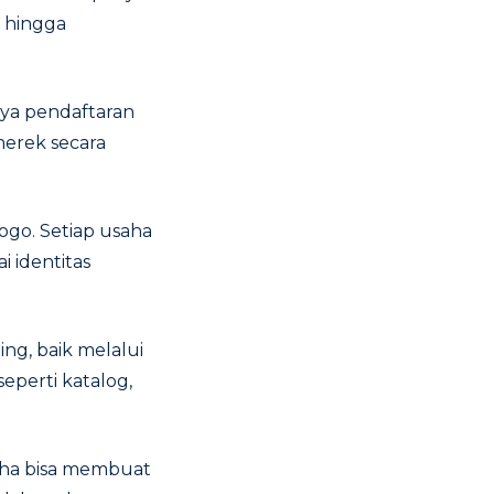
t hingga
nya pendaftaran
merek secara
ogo. Setiap usaha
i identitas
ng, baik melalui
eperti katalog,
saha bisa membuat