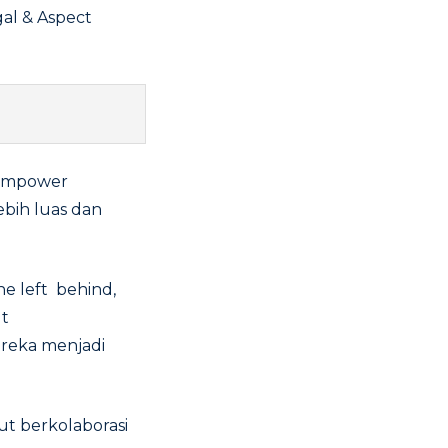
al & Aspect
 Empower
ebih luas dan
e left behind,
ut
reka menjadi
t berkolaborasi