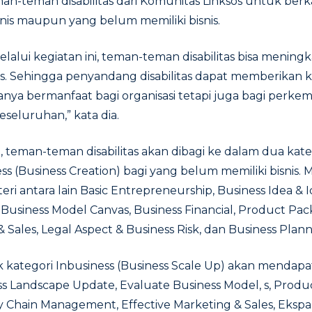
an-teman disabilitas dari Komunitas Linksos untuk berk
snis maupun yang belum memiliki bisnis.
lalui kegiatan ini, teman-teman disabilitas bisa mening
is. Sehingga penyandang disabilitas dapat memberikan k
hanya bermanfaat bagi organisasi tetapi juga bagi perke
eseluruhan,” kata dia.
, teman-teman disabilitas akan dibagi ke dalam dua kateg
ss (Business Creation) bagi yang belum memiliki bisnis.
 antara lain Basic Entrepreneurship, Business Idea & Id
, Business Model Canvas, Business Financial, Product Pac
& Sales, Legal Aspect & Business Risk, dan Business Plann
kategori Inbusiness (Business Scale Up) akan mendapa
ess Landscape Update, Evaluate Business Model, s, Produ
y Chain Management, Effective Marketing & Sales, Ekspan