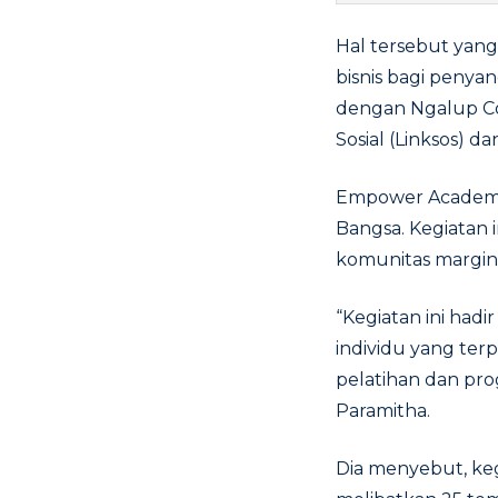
Hal tersebut yan
bisnis bagi penyan
dengan Ngalup Co
Sosial (Linksos) d
Empower Academy 
Bangsa. Kegiatan 
komunitas margina
“Kegiatan ini had
individu yang ter
pelatihan dan pro
Paramitha.
Dia menyebut, ke