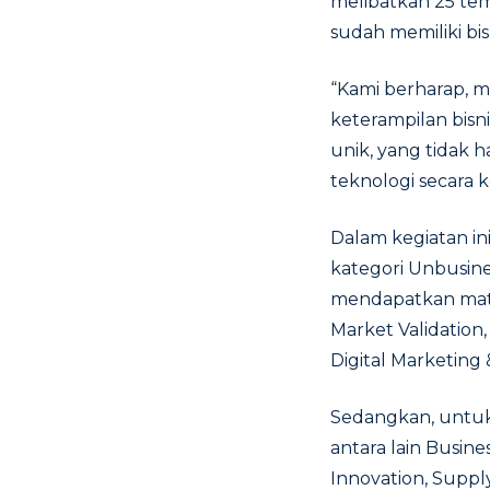
melibatkan 25 tem
sudah memiliki bi
“Kami berharap, me
keterampilan bisn
unik, yang tidak 
teknologi secara k
Dalam kegiatan ini
kategori Unbusine
mendapatkan materi
Market Validation
Digital Marketing 
Sedangkan, untuk 
antara lain Busin
Innovation, Suppl