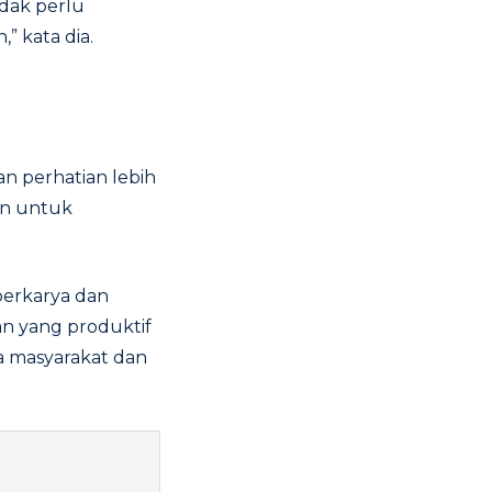
dak perlu
” kata dia.
n perhatian lebih
an untuk
berkarya dan
an yang produktif
ra masyarakat dan