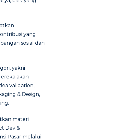
arya, baik yang
katkan
ontribusi yang
mbangan sosial dan
ori, yakni
 Mereka akan
ea validation,
kaging & Design,
ing.
tkan materi
ct Dev &
si Pasar melalui