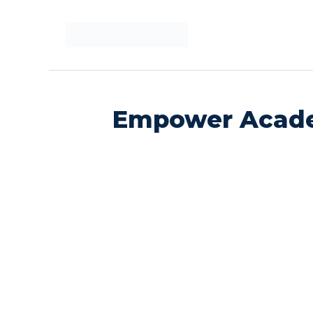
Langsung
ke
isi
Empower Acade