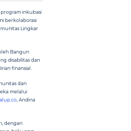
program inkubasi
ni berkolaborasi
munitas Lingkar
 oleh Bangun
g disabilitas dan
an finansial.
munitas dan
eka melalui
alup.co
, Andina
n, dengan