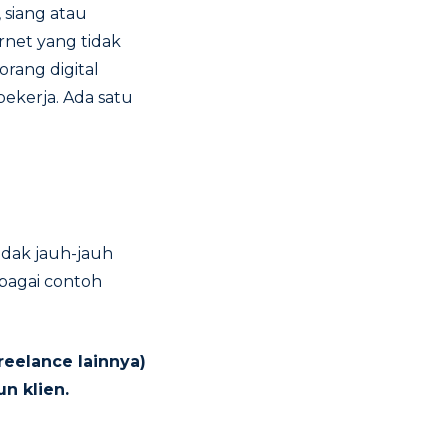
 siang atau
rnet yang tidak
orang digital
ekerja. Ada satu
tidak jauh-jauh
erbagai contoh
reelance lainnya)
n klien.