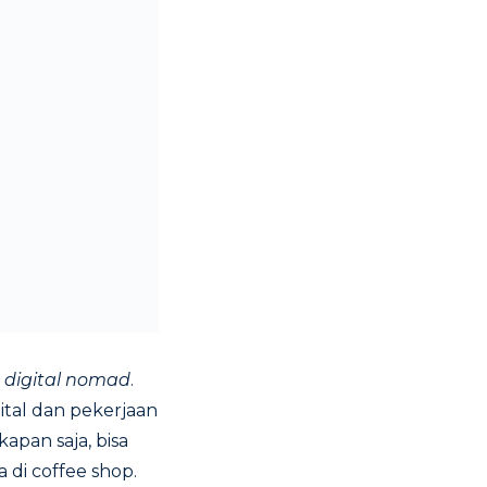
h
digital nomad
.
ital dan pekerjaan
apan saja, bisa
 di coffee shop.