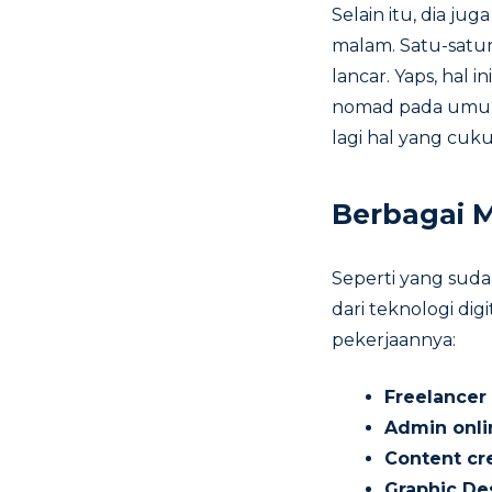
Selain itu, dia j
malam. Satu-satun
lancar. Yaps, hal 
nomad pada umumn
lagi hal yang cuk
Berbagai 
Seperti yang sudah
dari teknologi dig
pekerjaannya:
Freelancer 
Admin onli
Content cr
Graphic De