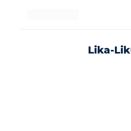
Langsung
ke
isi
Lika-Lik