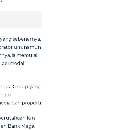
s yang sebenarnya.
boratorium, namun
nya, ia memulai
n bermodal
an Para Group yang
ingin
edia dan properti.
perusahaan lain
alah Bank Mega.