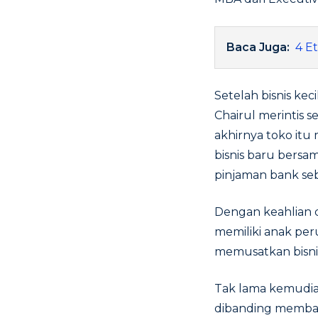
Baca Juga:
4 E
Setelah bisnis kec
Chairul merintis 
akhirnya toko it
bisnis baru bersa
pinjaman bank seb
Dengan keahlian d
memiliki anak peru
memusatkan bisnisn
Tak lama kemudian
dibanding membang