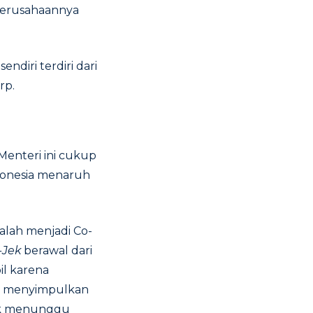
 perusahaannya
diri terdiri dari
rp.
enteri ini cukup
donesia menaruh
alah menjadi Co-
-Jek
berawal dari
l karena
ia menyimpulkan
uk menunggu