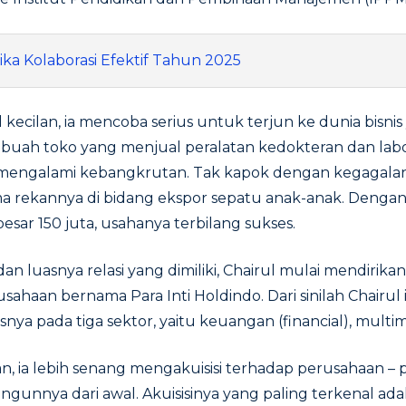
tika Kolaborasi Efektif Tahun 2025
il kecilan, ia mencoba serius untuk terjun ke dunia bisni
sebuah toko yang menjual peralatan kedokteran dan la
u mengalami kebangkrutan. Tak kapok dengan kegagalan
ma rekannya di bidang ekspor sepatu anak-anak. Denga
esar 150 juta, usahanya terbilang sukses.
an luasnya relasi yang dimiliki, Chairul mulai mendirik
sahaan bernama Para Inti Holdindo. Dari sinilah Chairul 
ya pada tiga sektor, yaitu keuangan (financial), multim
, ia lebih senang mengakuisisi terhadap perusahaan – 
unnya dari awal. Akuisisinya yang paling terkenal ad