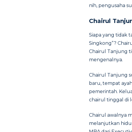
nih, pengusaha suk
Chairul Tanju
Siapa yang tidak 
Singkong”? Chairul
Chairul Tanjung t
mengenalnya.
Chairul Tanjung s
baru, tempat aya
pemerintah. Kelu
chairul tinggal d
Chairul awalnya me
melanjutkan hidup
MBA dari Executi