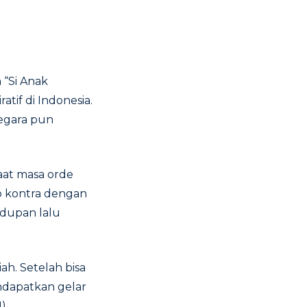
 “Si Anak
tif di Indonesia.
negara pun
aat masa orde
p kontra dengan
dupan lalu
ah. Setelah bisa
endapatkan gelar
).