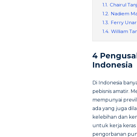
1.1.
Chairul Tan
1.2.
Nadiem M
1.3.
Ferry Unar
1.4.
William Ta
4 Pengusah
Indonesia
Di Indonesia bany
pebisnis amatir. 
mempunyai previll
ada yang juga dil
kelebihan dan ke
untuk kerja keras
pengorbanan pun, 