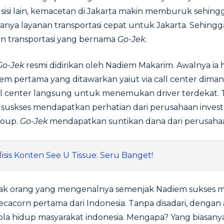
 sisi lain, kemacetan di Jakarta makin memburuk sehingga
anya layanan transportasi cepat untuk Jakarta. Sehing
an transportasi yang bernama
Go-Jek
.
Go-Jek
resmi didirikan oleh Nadiem Makarim. Awalnya i
istem pertama yang ditawarkan yaiut via call center dim
 center langsung untuk menemukan driver terdekat. 
suskses mendapatkan perhatian dari perusahaan invest
roup.
Go-Jek
mendapatkan suntikan dana dari perusahaa
lisis Konten See U Tissue: Seru Banget!
yak orang yang mengenalnya semenjak Nadiem sukse
ecacorn pertama dari Indonesia. Tanpa disadari, denga
la hidup masyarakat indonesia. Mengapa? Yang biasan