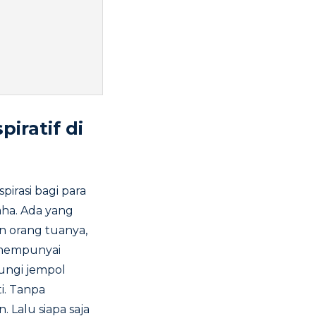
iratif di
irasi bagi para
aha. Ada yang
n orang tuanya,
g mempunyai
ungi jempol
i. Tanpa
 Lalu siapa saja