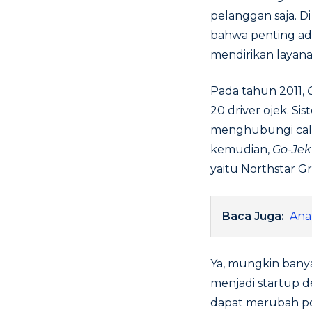
pelanggan saja. Di
bahwa penting ad
mendirikan layan
Pada tahun 2011,
20 driver ojek. S
menghubungi call
kemudian,
Go-Jek
yaitu Northstar G
Baca Juga:
Ana
Ya, mungkin ban
menjadi startup d
dapat merubah po