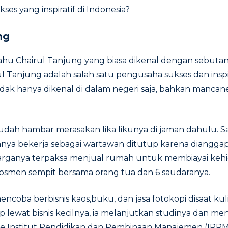
ses yang inspiratif di Indonesia?
ng
tahu Chairul Tanjung yang biasa dikenal dengan sebutan
 Tanjung adalah salah satu pengusaha sukses dan inspira
idak hanya dikenal di dalam negeri saja, bahkan manca
udah hambar merasakan lika likunya di jaman dahulu. S
hnya bekerja sebagai wartawan ditutup karena diangga
arganya terpaksa menjual rumah untuk membiayai kehi
i losmen sempit bersama orang tua dan 6 saudaranya.
ncoba berbisnis kaos,buku, dan jasa fotokopi disaat kuli
 lewat bisnis kecilnya, ia melanjutkan studinya dan m
ve Institut Pendidikan dan Pembinaan Manajemen (IPPM