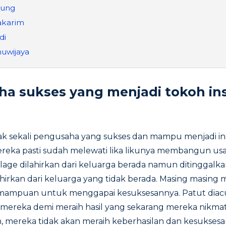
jung
akarim
di
nuwijaya
a sukses yang menjadi tokoh insp
ak sekali pengusaha yang sukses dan mampu menjadi insp
Mereka pasti sudah melewati lika likunya membangun us
age dilahirkan dari keluarga berada namun ditinggalka
ahirkan dari keluarga yang tidak berada. Masing masin
mampuan untuk menggapai kesuksesannya. Patut diac
 mereka demi meraih hasil yang sekarang mereka nikmat
mereka tidak akan meraih keberhasilan dan kesuksesan.