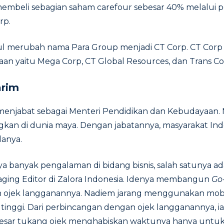
a membeli sebagian saham carefour sebesar 40% melalui
rp.
ul merubah nama Para Group menjadi CT Corp. CT Corp sen
aan yaitu Mega Corp, CT Global Resources, dan Trans Co
rim
enjabat sebagai Menteri Pendidikan dan Kebudayaan. M
ngkan di dunia maya. Dengan jabatannya, masyarakat In
danya.
banyak pengalaman di bidang bisnis, salah satunya ad
ging Editor di Zalora Indonesia. Idenya membangun
Go
n ojek langganannya. Nadiem jarang menggunakan mobi
 tinggi. Dari perbincangan dengan ojek langganannya, 
besar tukang ojek menghabiskan waktunya hanya unt