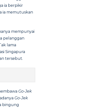
 ia berpikir
ga ia memutuskan
a hanya mempunyai
ana pelanggan
Tak lama
asi Singapura
n tersebut.
s membawa
Go-Jek
n adanya
Go-Jek
ya bingung