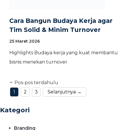
Cara Bangun Budaya Kerja agar
Tim Solid & Minim Turnover
25 Maret 2026
Highlights Budaya kerja yang kuat membantu
bisnis menekan turnover
Pos-pos terdahulu
Halaman
Halaman
Halaman
1
2
3
Selanjutnya
→
Kategori
Branding