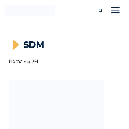
Langsung
M
ke
isi
SDM
Home
»
SDM