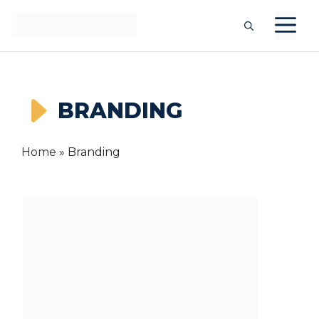
Langsung
M
ke
isi
BRANDING
Home
»
Branding