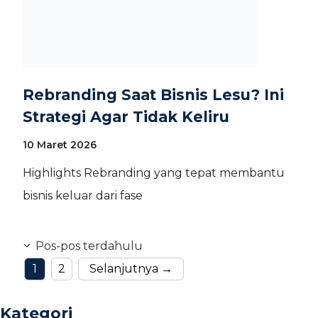
Rebranding Saat Bisnis Lesu? Ini
Strategi Agar Tidak Keliru
10 Maret 2026
Highlights Rebranding yang tepat membantu
bisnis keluar dari fase
Pos-pos terdahulu
Halaman
Halaman
1
2
Selanjutnya
→
Kategori