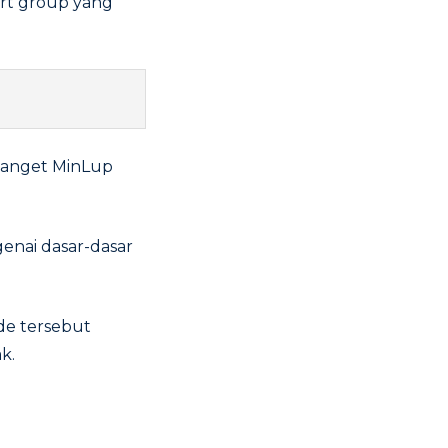
ort group yang
 banget MinLup
enai dasar-dasar
ide tersebut
k.