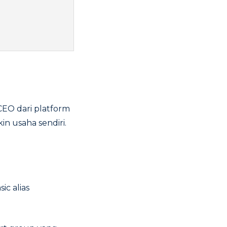
CEO dari platform
n usaha sendiri.
ic alias