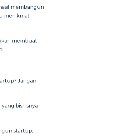
erhasil membangun
tu menikmati
, akan membuat
p!
tartup? Jangan
 yang bisnisnya
gun startup,