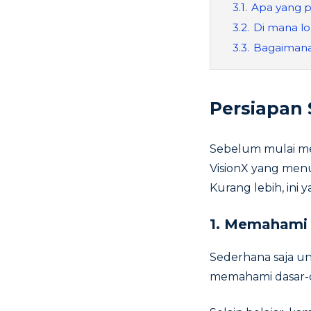
3.1.
Apa yang p
3.2.
Di mana l
3.3.
Bagaiman
Persiapan
Sebelum mulai mem
VisionX yang menu
Kurang lebih, ini
1. Memahami
Sederhana saja un
memahami dasar-d