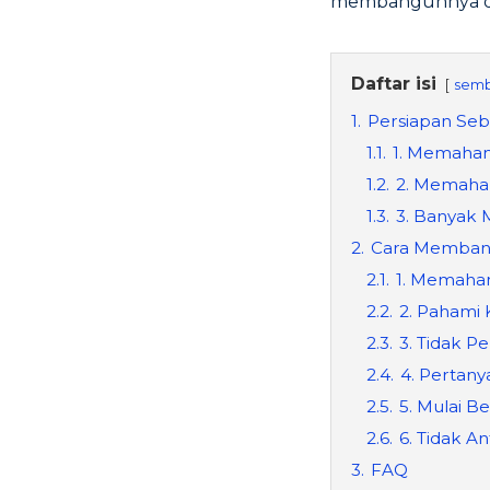
membangunnya dar
Daftar isi
semb
1.
Persiapan Se
1.1.
1. Memaham
1.2.
2. Memaha
1.3.
3. Banyak
2.
Cara Membang
2.1.
1. Memaha
2.2.
2. Pahami
2.3.
3. Tidak Pe
2.4.
4. Pertan
2.5.
5. Mulai B
2.6.
6. Tidak A
3.
FAQ