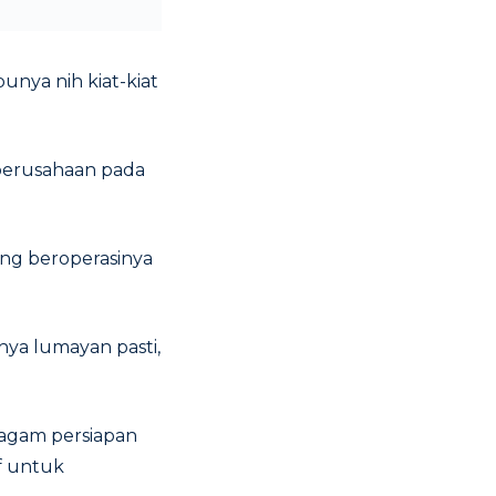
unya nih kiat-kiat
perusahaan pada
ang beroperasinya
nya lumayan pasti,
 ragam persiapan
f untuk