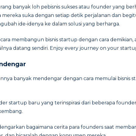
arang banyak loh pebisnis sukses atau founder yang b
 mereka suka dengan setiap detik perjalanan dan begi
ngubah ide-idenya ke dalam solusi yang berharga.
n cara membangun bisnis startup dengan cara demikian
lnya datang sendiri. Enjoy every journey on your startu
ndengar
nnya banyak mendengar dengan cara memulai bisnis s
er startup baru yang terinspirasi dari beberapa founder
rkembang.
ngarkan bagaimana cerita para founders saat memban
or, dan bicaralah dengan konsumen mereka.