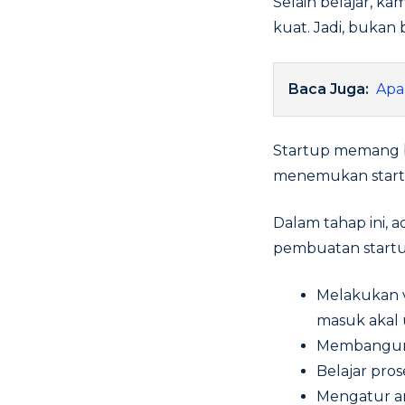
Selain belajar, k
kuat. Jadi, bukan 
Baca Juga:
Apa
Startup memang ba
menemukan startu
Dalam tahap ini, 
pembuatan startup
Melakukan va
masuk akal 
Membangun p
Belajar pro
Mengatur a