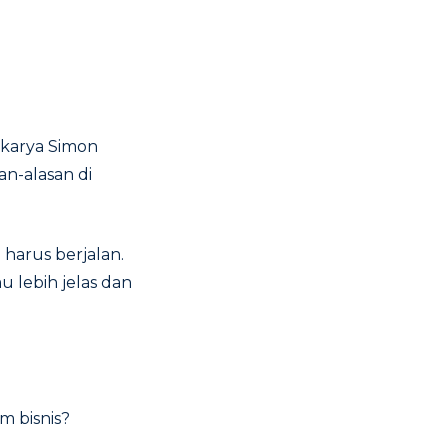
 karya Simon
an-alasan di
arus berjalan.
u lebih jelas dan
m bisnis?