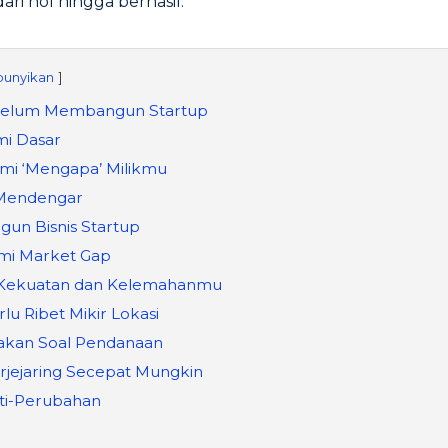
i nol hingga berhasil.
unyikan
belum Membangun Startup
i Dasar
mi ‘Mengapa’ Milikmu
 Mendengar
un Bisnis Startup
mi Market Gap
 Kekuatan dan Kelemahanmu
rlu Ribet Mikir Lokasi
yakan Soal Pendanaan
erjejaring Secepat Mungkin
nti-Perubahan