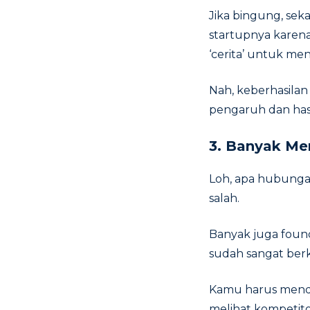
Jika bingung, sek
startupnya karena
‘cerita’ untuk me
Nah, keberhasila
pengaruh dan hasi
3. Banyak Me
Loh, apa hubunga
salah.
Banyak juga found
sudah sangat be
Kamu harus mende
melihat kompetit