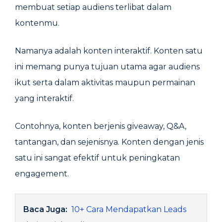
membuat setiap audiens terlibat dalam
kontenmu.
Namanya adalah konten interaktif. Konten satu
ini memang punya tujuan utama agar audiens
ikut serta dalam aktivitas maupun permainan
yang interaktif.
Contohnya, konten berjenis giveaway, Q&A,
tantangan, dan sejenisnya. Konten dengan jenis
satu ini sangat efektif untuk peningkatan
engagement.
Baca Juga:
10+ Cara Mendapatkan Leads