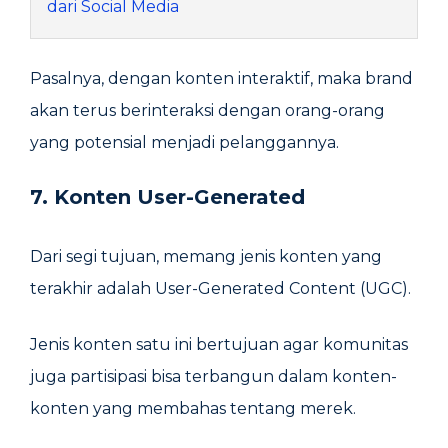
dari Social Media
Pasalnya, dengan konten interaktif, maka brand
akan terus berinteraksi dengan orang-orang
yang potensial menjadi pelanggannya.
7. Konten User-Generated
Dari segi tujuan, memang jenis konten yang
terakhir adalah User-Generated Content (UGC).
Jenis konten satu ini bertujuan agar komunitas
juga partisipasi bisa terbangun dalam konten-
konten yang membahas tentang merek.