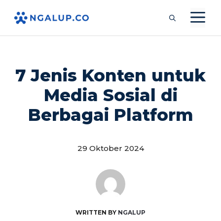
Langsung
M
ke
isi
7 Jenis Konten untuk
Media Sosial di
Berbagai Platform
29 Oktober 2024
WRITTEN BY
NGALUP