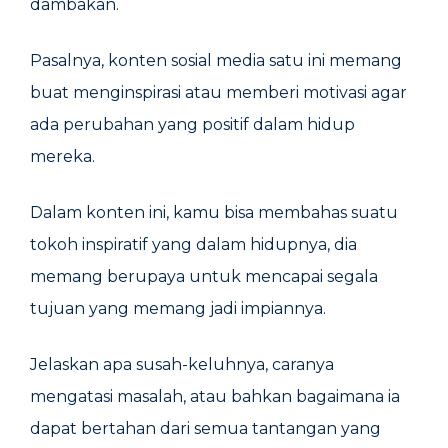
dambakan.
Pasalnya, konten sosial media satu ini memang
buat menginspirasi atau memberi motivasi agar
ada perubahan yang positif dalam hidup
mereka.
Dalam konten ini, kamu bisa membahas suatu
tokoh inspiratif yang dalam hidupnya, dia
memang berupaya untuk mencapai segala
tujuan yang memang jadi impiannya.
Jelaskan apa susah-keluhnya, caranya
mengatasi masalah, atau bahkan bagaimana ia
dapat bertahan dari semua tantangan yang