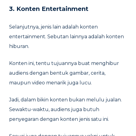
3. Konten Entertainment
Selanjutnya, jenis lain adalah konten
entertainment. Sebutan lainnya adalah konten
hiburan.
Konten ini, tentu tujuannya buat menghibur
audiens dengan bentuk gambar, cerita,
maupun video menarik juga lucu.
Jadi, dalam bikin konten bukan melulu jualan.
Sewaktu-waktu, audiens juga butuh
penyegaran dengan konten jenis satu ini.