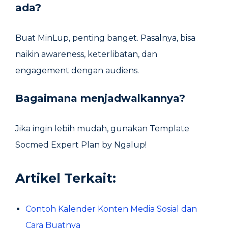
ada?
Buat MinLup, penting banget. Pasalnya, bisa
naikin awareness, keterlibatan, dan
engagement dengan audiens.
Bagaimana menjadwalkannya?
Jika ingin lebih mudah, gunakan Template
Socmed Expert Plan by Ngalup!
Artikel Terkait:
Contoh Kalender Konten Media Sosial dan
Cara Buatnya