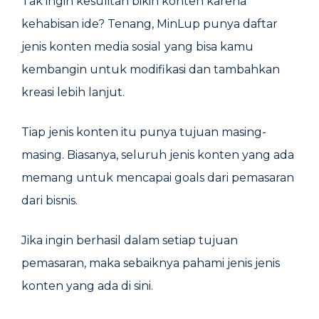
Tak ingin kesulitan bikin konten karena
kehabisan ide? Tenang, MinLup punya daftar
jenis konten media sosial
yang bisa kamu
kembangin untuk modifikasi dan tambahkan
kreasi lebih lanjut.
Tiap jenis konten itu punya tujuan masing-
masing. Biasanya, seluruh jenis konten yang ada
memang untuk mencapai goals dari pemasaran
dari bisnis.
Jika ingin berhasil dalam setiap tujuan
pemasaran, maka sebaiknya pahami jenis jenis
konten yang ada di sini.