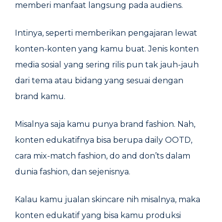
memberi manfaat langsung pada audiens.
Intinya, seperti memberikan pengajaran lewat
konten-konten yang kamu buat. Jenis konten
media sosial
yang sering rilis pun tak jauh-jauh
dari tema atau bidang yang sesuai dengan
brand kamu.
Misalnya saja kamu punya brand fashion. Nah,
konten edukatifnya bisa berupa daily OOTD,
cara mix-match fashion, do and don’ts dalam
dunia fashion, dan sejenisnya.
Kalau kamu jualan skincare nih misalnya, maka
konten edukatif yang bisa kamu produksi