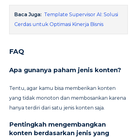
Baca Juga:
Template Supervisor AI: Solusi
Cerdas untuk Optimasi Kinerja Bisnis
FAQ
Apa gunanya paham jenis konten?
Tentu, agar kamu bisa memberikan konten
yang tidak monoton dan membosankan karena
hanya terdiri dari satu jenis konten saja.
Pentingkah mengembangkan
konten berdasarkan jenis yang