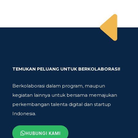
TEMUKAN PELUANG UNTUK BERKOLABORASI!
Berkolaborasi dalam program, maupun
kegiatan lainnya untuk bersama memajukan
perkembangan talenta digital dan startup
Indonesia.
HUBUNGI KAMI