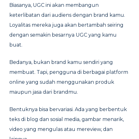
Biasanya, UGC ini akan membangun
keterlibatan dari audiens dengan brand kamu.
Loyalitas mereka juga akan bertambah seiring
dengan semakin besarnya UGC yang kamu
buat.
Bedanya, bukan brand kamu sendiri yang
membuat. Tapi, pengguna di berbagai platform
online yang sudah menggunakan produk
maupun jasa dari brandmu.
Bentuknya bisa bervariasi. Ada yang berbentuk
teks di blog dan sosial media, gambar menarik,
video yang mengulas atau mereview, dan