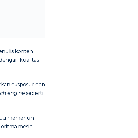
nulis konten
dengan kualitas
tkan eksposur dan
rch engine
seperti
mpu memenuhi
oritma mesin