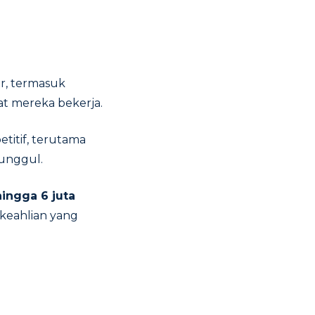
r, termasuk
at mereka bekerja.
etitif, terutama
 unggul.
hingga 6 juta
keahlian yang