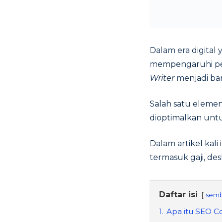
Dalam era digital
mempengaruhi per
Writer
menjadi ban
Salah satu elemen
dioptimalkan untu
Dalam artikel kal
termasuk gaji, des
Daftar isi
semb
1.
Apa itu SEO C