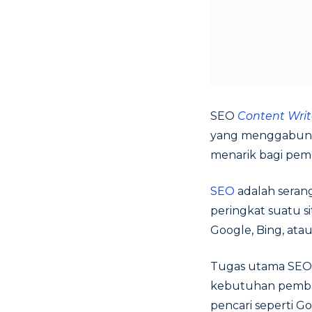
SEO
Content Writ
yang menggabungk
menarik bagi pem
SEO
adalah seran
peringkat suatu 
Google, Bing, ata
Tugas utama SE
kebutuhan pembac
pencari seperti Go