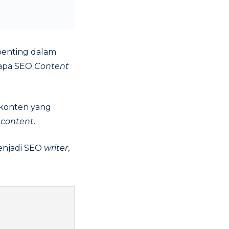
 penting dalam
gapa SEO
Content
 konten yang
 content
.
menjadi SEO
writer
,