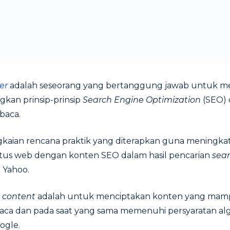
er
adalah seseorang yang bertanggung jawab untuk me
an prinsip-prinsip
Search Engine Optimization
(SEO) 
baca.
gkaian rencana praktik yang diterapkan guna meningka
situs web dengan konten SEO dalam hasil pencarian
sea
u Yahoo.
O
content
adalah untuk menciptakan konten yang ma
a dan pada saat yang sama memenuhi persyaratan alg
ogle.