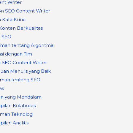
ent Writer
on SEO Content Writer
an Kata Kunci
 Konten Berkualitas
i SEO
man tentang Algoritma
asi dengan Tim
di SEO Content Writer
uan Menulis yang Baik
man tentang SEO
as
tian yang Mendalam
pilan Kolaborasi
man Teknologi
ilan Analitis