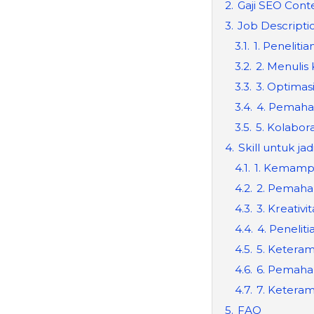
2.
Gaji SEO Cont
3.
Job Descripti
3.1.
1. Peneliti
3.2.
2. Menulis
3.3.
3. Optimas
3.4.
4. Pemaha
3.5.
5. Kolabor
4.
Skill untuk ja
4.1.
1. Kemamp
4.2.
2. Pemaha
4.3.
3. Kreativit
4.4.
4. Peneli
4.5.
5. Keteram
4.6.
6. Pemaha
4.7.
7. Keteramp
5.
FAQ