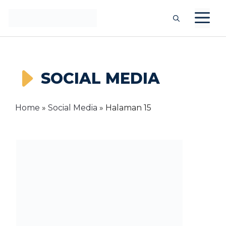
Langsung
M
ke
isi
SOCIAL MEDIA
Home
»
Social Media
»
Halaman 15