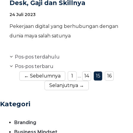
Desk, Gaji dan Skillnya
24 Juli 2023
Pekerjaan digital yang berhubungan dengan
dunia maya salah satunya
Pos-pos terdahulu
Pos-pos terbaru
Halaman
Halaman
Halaman
Halaman
←
Sebelumnya
1
…
14
15
16
Selanjutnya
→
Kategori
Branding
Business Mindset