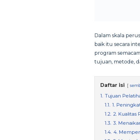
Dalam skala perus
baik itu secara i
program semacam 
tujuan, metode, d
Daftar isi
semb
1.
Tujuan Pelati
1.1.
1. Peningka
1.2.
2. Kualita
1.3.
3. Menaika
1.4.
4. Memperk