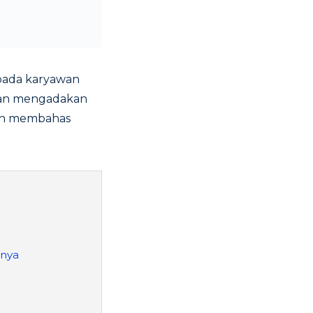
epada karyawan
haan mengadakan
kan membahas
mnya