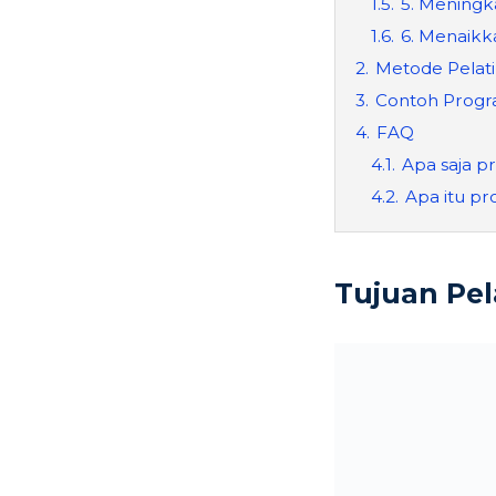
1.5.
5. Mening
1.6.
6. Menaikk
2.
Metode Pelat
3.
Contoh Progra
4.
FAQ
4.1.
Apa saja 
4.2.
Apa itu p
Tujuan Pe