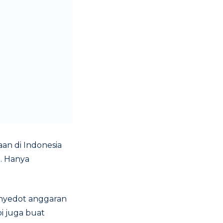
an di Indonesia
. Hanya
enyedot anggaran
i juga buat