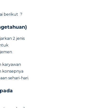
ai berikut ?
ngetahuan)
rkan 2 jenis
untuk
ajemen
n karyawan
n konsepnya
an sehari-hari.
ipada