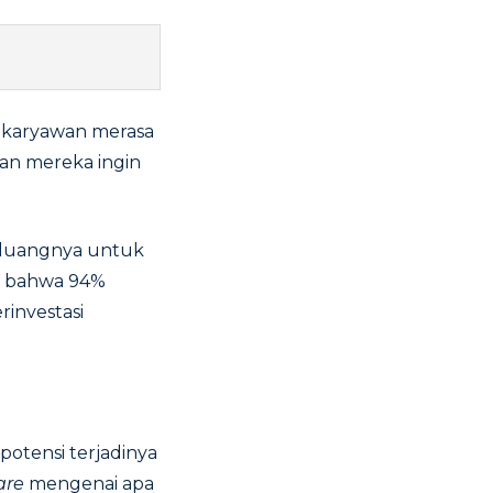
na karyawan merasa
an mereka ingin
eluangnya untuk
 bahwa 94%
investasi
potensi terjadinya
are
mengenai apa