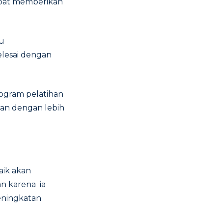
pat memberikan
pu
elesai dengan
gram pelatihan
n dengan lebih
aik akan
an karena ia
eningkatan