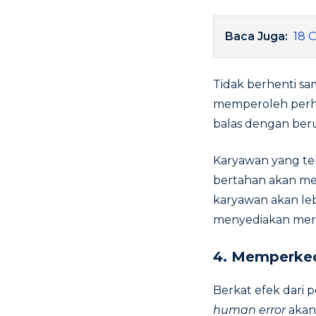
Baca Juga:
18 
Tidak berhenti sam
memperoleh perha
balas dengan beru
Karyawan yang t
bertahan akan men
karyawan akan leb
menyediakan mer
4.
Memperkeci
Berkat efek dari p
human error
akan