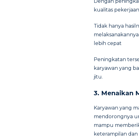
Dengan peningka
kualitas pekerjaa
Tidak hanya hasi
melaksanakannya 
lebih cepat
Peningkatan ters
karyawan yang b
jitu.
3.
Menaikan M
Karyawan yang mam
mendorongnya untu
mampu memberikan
keterampilan dan